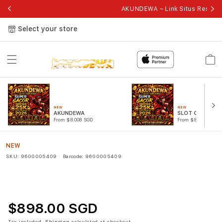
AKUNDEWA ~ Link Situs Resmi 
Select your store
Cart
NEW
NEW
AKUNDEWA
SLOT GACOR
From $8.008 SGD
From $807.77 SGD
NEW
SKU:
9600005409
Barcode:
9600005409
$898.00 SGD
Tax included.
Shipping
calculated at checkout.