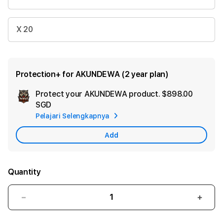
X 20
Protection+ for AKUNDEWA (2 year plan)
Protect your AKUNDEWA product.
$898.00
Ad
SGD
App
Pelajari Selengkapnya
Car
Add
Quantity
Decrease
Incr
quantity
quant