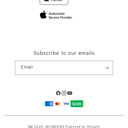
Privacy Policy
Site Terms of Use
Subscribe to our emails
Email
Facebook
Instagram
YouTube
Payment
methods
Â© 2025,
AKUNDEWA
Powered by Shopify